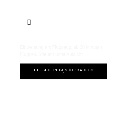
Schnupperflug
Einweisung am Flugzeug, ab 20 Minuten
Flugzeit, Steuern unter Aufsicht
GUTSCHEIN IM SHOP KAUFEN
↗