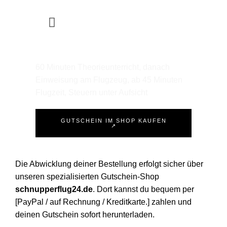
Pilot für einen Tag
60 Minuten Theorieunterricht, danach
Einweisung am Flugzeug, ab 45 Minuten
Flugzeit, Steuern unter Aufsicht
GUTSCHEIN IM SHOP KAUFEN
↗
Die Abwicklung deiner Bestellung erfolgt sicher über
unseren spezialisierten Gutschein-Shop
schnupperflug24.de
. Dort kannst du bequem per
[PayPal / auf Rechnung / Kreditkarte.] zahlen und
deinen Gutschein sofort herunterladen.